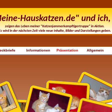
eine-Hauskatzen.de" und ich, 
zeigen das Leben meiner "Katzenjammerkampftigertruppe" in Aktion.
Es wird in der nächsten Zeit viele neue Inhalte, Bilder und Darstellungen geben.
eckbriefe
Informationen
Präsentation
Allgemein
Kater in Pose
Bildnr.: 31